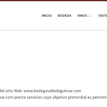
INICIO
BODEGA
VINOS
VISI
so del sitio Web: www.bodegavalledeguimar.com
.com presta servicios cuyo objetivo primordial es permitir