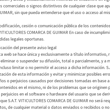
comerciales o signos distintivos de cualquier clase que ap
MAR, sin que pueda entenderse que el uso o acceso al mis
odificación, cesión o comunicación pública de los contenidos
T. VITICULTORES COMARCA DE GUIMAR En caso de incumplim
idas legales oportunas.
cación del presente aviso legal
ta web se hace única y exclusivamente a título informativo,
minar o suspender su difusión, total o parcialmente, y a mo
o incluso limitar o no permitir el acceso a dicha informaci
ización de esta información y evitar y minimizar posibles 
s o perjuicios causados por decisiones tomadas en base a l
ontenidos en el mismo, ni de los problemas que se originen p
 perjuicios en el software o hardware del usuario que se deri
 que S.A.T. VITICULTORES COMARCA DE GUIMAR no será resp
tos, de cualquier material o datos enviados o recibidos o no