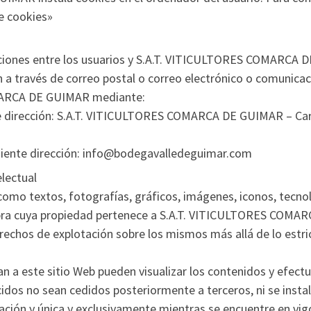
de cookies»
ciones entre los usuarios y S.A.T. VITICULTORES COMARCA D
n a través de correo postal o correo electrónico o comunicac
OMARCA DE GUIMAR mediante:
nte dirección: S.A.T. VITICULTORES COMARCA DE GUIMAR – Car
iguiente dirección: info@bodegavalledeguimar.com
electual
como textos, fotografías, gráficos, imágenes, iconos, tecno
obra cuya propiedad pertenece a S.A.T. VITICULTORES COMA
rechos de explotación sobre los mismos más allá de lo estr
an a este sitio Web pueden visualizar los contenidos y efectu
dos no sean cedidos posteriormente a terceros, ni se instal
ción y única y exclusivamente mientras se encuentre en vigor