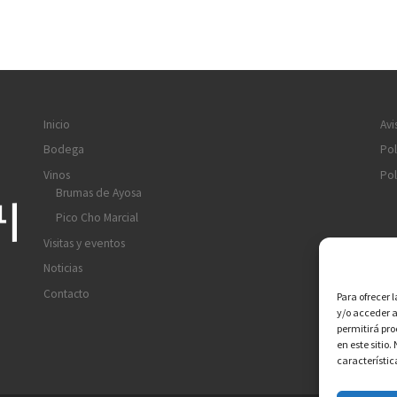
Inicio
Avi
Bodega
Pol
Vinos
Pol
Brumas de Ayosa
Pico Cho Marcial
Visitas y eventos
Noticias
Contacto
Para ofrecer 
y/o acceder a
permitirá pr
en este sitio
característic