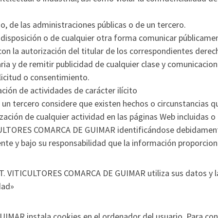
.
o, de las administraciones públicas o de un tercero.
r a disposición o de cualquier otra forma comunicar públicame
n la autorización del titular de los correspondientes derec
ria y de remitir publicidad de cualquier clase y comunicacio
licitud o consentimiento.
ción de actividades de carácter ilícito
un tercero considere que existen hechos o circunstancias que 
ización de cualquier actividad en las páginas Web incluidas o 
ITICULTORES COMARCA DE GUIMAR identificándose debidament
te y bajo su responsabilidad que la información proporciona
A.T. VITICULTORES COMARCA DE GUIMAR utiliza sus datos y l
idad»
AR instala cookies en el ordenador del usuario. Para cono