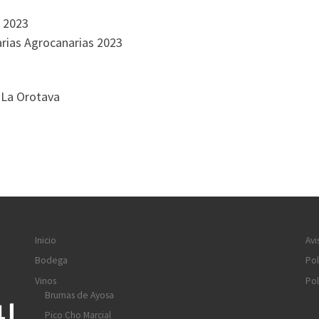
 2023
arias Agrocanarias 2023
La Orotava
Inicio
Avi
Bodega
Pol
Vinos
Pol
Brumas de Ayosa
Pico Cho Marcial